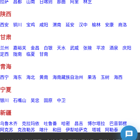
拉萨
昌都
山南
日喀则
那曲
阿里
林芝
陕西
西安
铜川
宝鸡
咸阳
渭南
延安
汉中
榆林
安康
商洛
甘肃
兰州
嘉峪关
金昌
白银
天水
武威
张掖
平凉
酒泉
庆阳
定西
陇南
临夏
甘南
青海
西宁
海东
海北
黄南
海南藏族自治州
果洛
玉树
海西
宁夏
银川
石嘴山
吴忠
固原
中卫
新疆
乌鲁木齐
克拉玛依
吐鲁番
哈密
昌吉
博尔塔拉
巴音郭楞
阿克苏
克孜勒苏
喀什
和田
伊犁哈萨克
塔城
阿勒泰
五家渠