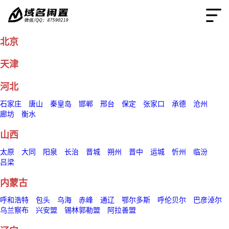
北京
天津
河北
石家庄
唐山
秦皇岛
邯郸
邢台
保定
张家口
承德
沧州
廊坊
衡水
山西
太原
大同
阳泉
长治
晋城
朔州
晋中
运城
忻州
临汾
吕梁
内蒙古
呼和浩特
包头
乌海
赤峰
通辽
鄂尔多斯
呼伦贝尔
巴彦淖尔
乌兰察布
兴安盟
锡林郭勒盟
阿拉善盟