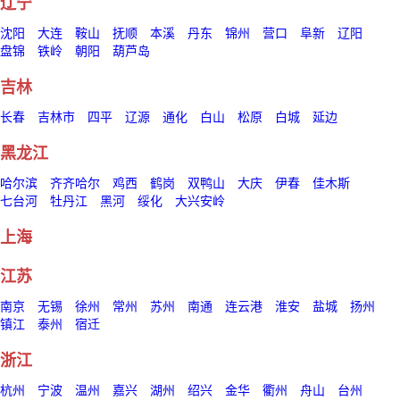
辽宁
沈阳
大连
鞍山
抚顺
本溪
丹东
锦州
营口
阜新
辽阳
盘锦
铁岭
朝阳
葫芦岛
吉林
长春
吉林市
四平
辽源
通化
白山
松原
白城
延边
黑龙江
哈尔滨
齐齐哈尔
鸡西
鹤岗
双鸭山
大庆
伊春
佳木斯
七台河
牡丹江
黑河
绥化
大兴安岭
上海
江苏
南京
无锡
徐州
常州
苏州
南通
连云港
淮安
盐城
扬州
镇江
泰州
宿迁
浙江
杭州
宁波
温州
嘉兴
湖州
绍兴
金华
衢州
舟山
台州