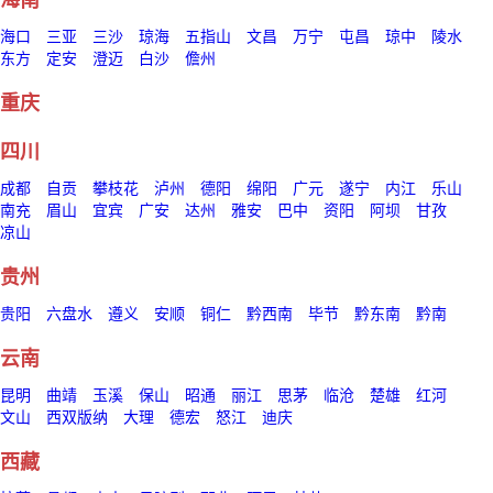
海南
海口
三亚
三沙
琼海
五指山
文昌
万宁
屯昌
琼中
陵水
东方
定安
澄迈
白沙
儋州
重庆
四川
成都
自贡
攀枝花
泸州
德阳
绵阳
广元
遂宁
内江
乐山
南充
眉山
宜宾
广安
达州
雅安
巴中
资阳
阿坝
甘孜
凉山
贵州
贵阳
六盘水
遵义
安顺
铜仁
黔西南
毕节
黔东南
黔南
云南
昆明
曲靖
玉溪
保山
昭通
丽江
思茅
临沧
楚雄
红河
文山
西双版纳
大理
德宏
怒江
迪庆
西藏