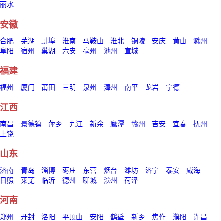
丽水
安徽
合肥
芜湖
蚌埠
淮南
马鞍山
淮北
铜陵
安庆
黄山
滁州
阜阳
宿州
巢湖
六安
亳州
池州
宣城
福建
福州
厦门
莆田
三明
泉州
漳州
南平
龙岩
宁德
江西
南昌
景德镇
萍乡
九江
新余
鹰潭
赣州
吉安
宜春
抚州
上饶
山东
济南
青岛
淄博
枣庄
东营
烟台
潍坊
济宁
泰安
威海
日照
莱芜
临沂
德州
聊城
滨州
荷泽
河南
郑州
开封
洛阳
平顶山
安阳
鹤壁
新乡
焦作
濮阳
许昌