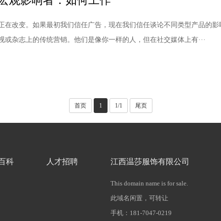
宏观影响者：如何工作
正在改变。如果最初我们信任广告，现在我们信任谈论不同类型产品的影
视或杂志上的传统营销。他们是像你一样的人，但在社交媒体上有···
首页
1
1/1
尾页
百科
人才招聘
江西温莎服饰有限公司
This domain name is for sale.
此域名闲置，可转让
手机：181-7047-0219