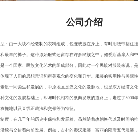
公司介绍
料型：由一大块不经缝制的衣料组成，包缠或披在身上，有时用腰带捆住
褂和最早的裤子。这种原始服式还留存在许多民族之中，如爱斯基摩人和
也是一个国家、民族文化艺术的组成部分，因此对一个民族对服装来说，
地体现了人们的思想意识和审美观念的变化和升华。服装的实用性与美观
化素质一同诞生和发展的，中原地区是汉文化的发源地，也是东方经济文
种文化的发展基础上，即与时代相符的纵向发展的道路上，走过了5000
长衣拖地以及直线正裁法和交领等为特征。
冠制度，在几千年的历史中保持和发展着。虽然随着改朝换代以及时间的
地沿续与交错着向前发展。例如，古朴的秦汉服装，富丽的隋唐五代服装