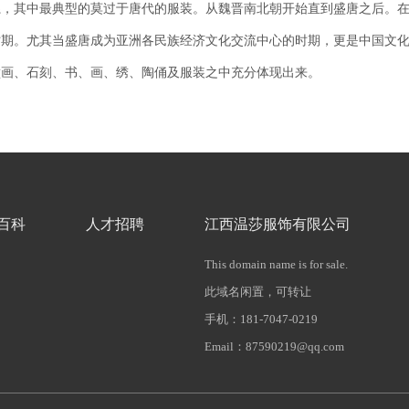
系，其中最典型的莫过于唐代的服装。从魏晋南北朝开始直到盛唐之后。
时期。尤其当盛唐成为亚洲各民族经济文化交流中心的时期，更是中国文
壁画、石刻、书、画、绣、陶俑及服装之中充分体现出来。
百科
人才招聘
江西温莎服饰有限公司
This domain name is for sale.
此域名闲置，可转让
手机：181-7047-0219
Email：87590219@qq.com